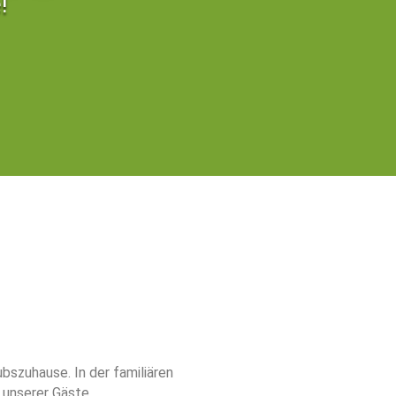
!
bszuhause. In der familiären
 unserer Gäste.