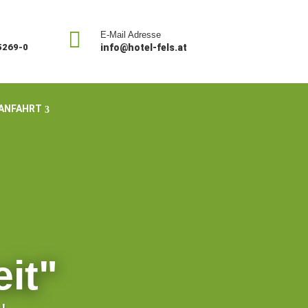

E-Mail Adresse
 5269-0
info@hotel-fels.at
 ANFAHRT
it"