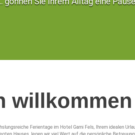
… gönnen Sie Ihrem Alltag eine Pause
ch willkommen
ungsreiche Ferientage im Hotel Garni Fels, Ihrem idealen Urlau
ten Hauses, legen wir viel Wert auf die persönliche Betreuung