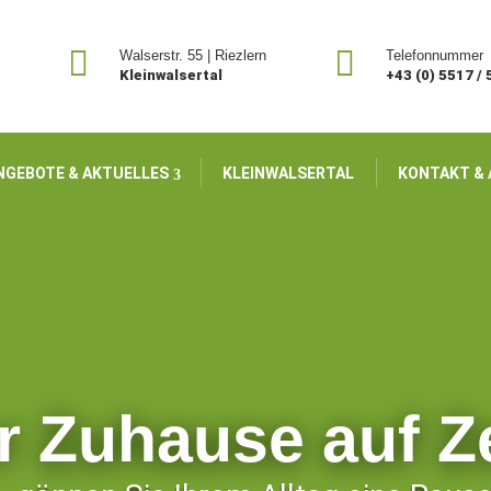


Walserstr. 55 | Riezlern
Telefonnummer
Kleinwalsertal
+43 (0) 5517 /
NGEBOTE & AKTUELLES
KLEINWALSERTAL
KONTAKT &
r Zuhause auf Ze