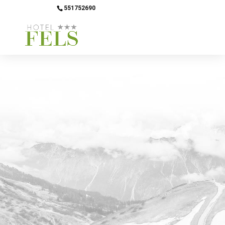
551752690
info@hotel-fels.de