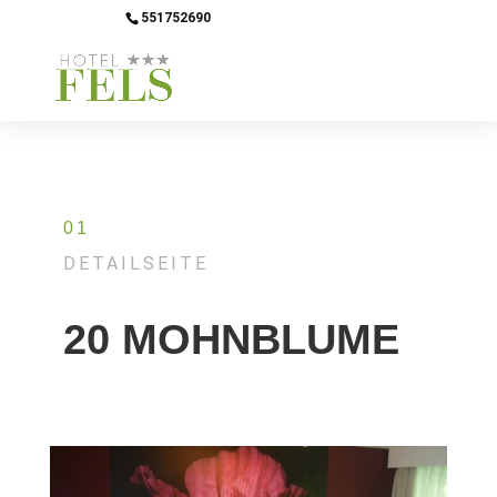
551752690
info@hotel-fels.de
01
DETAILSEITE
20 MOHNBLUME