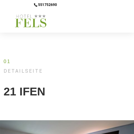
551752690
info@hotel-fels.de
01
DETAILSEITE
21 IFEN